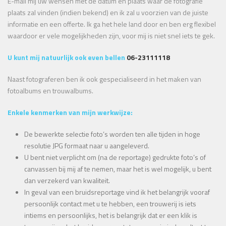
E-mail mij uw wensen met de datum en plaats waar de fotografie
plaats zal vinden (indien bekend) en ik zal u voorzien van de juiste
informatie en een offerte. Ik ga het hele land door en ben erg flexibel
waardoor er vele mogelijkheden zijn, voor mij is niet snel iets te gek.
U kunt mij natuurlijk ook even bellen
06-23111118
Naast fotograferen ben ik ook gespecialiseerd in het maken van
fotoalbums en trouwalbums.
Enkele kenmerken van mijn werkwijze:
De bewerkte selectie foto’s worden ten alle tijden in hoge
resolutie JPG formaat naar u aangeleverd.
U bent niet verplicht om (na de reportage) gedrukte foto’s of
canvassen bij mij af te nemen, maar het is wel mogelijk, u bent
dan verzekerd van kwaliteit.
In geval van een bruidsreportage vind ik het belangrijk vooraf
persoonlijk contact met u te hebben, een trouwerij is iets
intiems en persoonlijks, het is belangrijk dat er een klik is