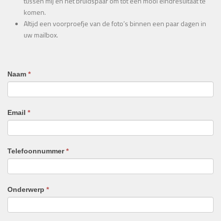
tussen mij en het bruidspaar om tot een mooi eindresultaat te
komen.
Altijd een voorproefje van de foto’s binnen een paar dagen in
uw mailbox.
Naam
*
Email
*
Telefoonnummer
*
Onderwerp
*